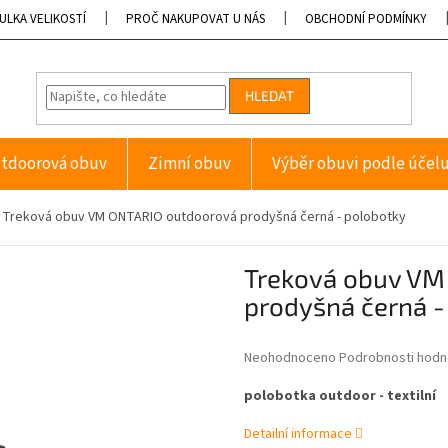
ULKA VELIKOSTÍ
PROČ NAKUPOVAT U NÁS
OBCHODNÍ PODMÍNKY
HLEDAT
tdoorová obuv
Zimní obuv
Výběr obuvi podle účel
Treková obuv VM ONTARIO outdoorová prodyšná černá - polobotky
Treková obuv VM
prodyšná černá -
Průměrné
Neohodnoceno
Podrobnosti hodn
hodnocení
produktu
polobotka outdoor - textilní
je
0,0
Detailní informace