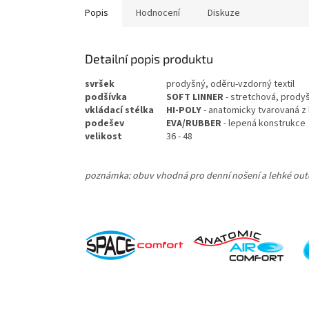
Popis
Hodnocení
Diskuze
Detailní popis produktu
svršek
prodyšný, oděru-vzdorný textil
podšívka
SOFT LINNER
- stretchová, prody
vkládací
stélka
HI-POLY
- anatomicky tvarovaná z 
podešev
EVA/RUBBER
- lepená konstrukce
velikost
36 - 48
poznámka: obuv vhodná pro denní nošení a lehké out