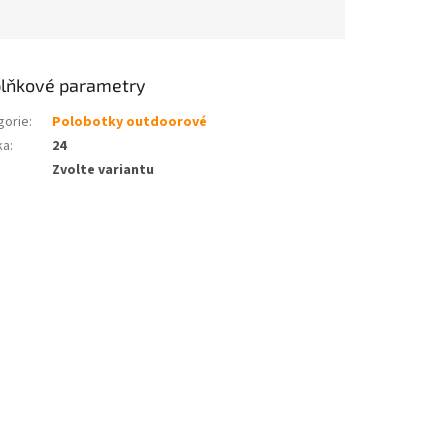
lňkové parametry
gorie
:
Polobotky outdoorové
ka
:
24
Zvolte variantu