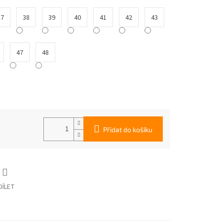
37
38
39
40
41
42
43
47
48
Přidat do košíku
DÍLET