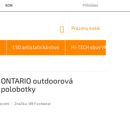
KONTAKTY
Přihlášení
NÁKUPNÍ
Prázdný košík
KOŠÍK
u
ESD antistatická obuv
HI-TECH obuv VM
Dopl
 ONTARIO outdoorová
 polobotky
ocení
Značka:
VM Footwear