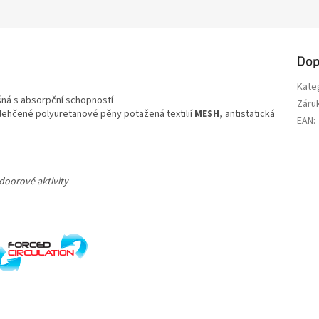
Dop
Kate
šná s absorpční schopností
Záru
lehčené polyuretanové pěny potažená textilií
MESH,
antistatická
EAN
:
doorové aktivity