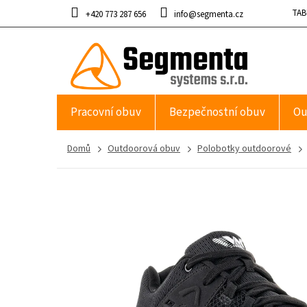
Přejít
TAB
+420 773 287 656
info@segmenta.cz
na
obsah
Pracovní obuv
Bezpečnostní obuv
Ou
Domů
Outdoorová obuv
Polobotky outdoorové