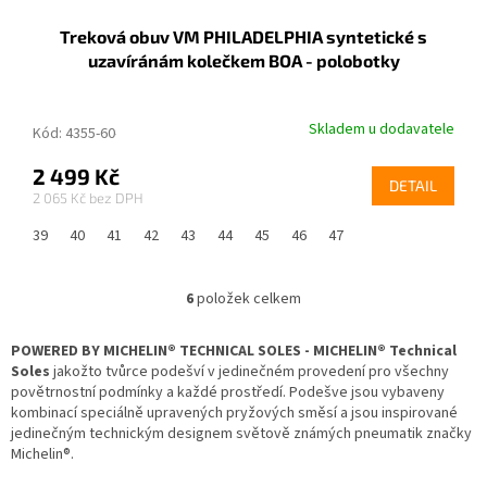
Treková obuv VM PHILADELPHIA syntetické s
uzavíránám kolečkem BOA - polobotky
Skladem u dodavatele
Kód:
4355-60-39
2 499 Kč
DETAIL
2 065 Kč
39
40
41
42
43
44
45
46
47
6
položek celkem
O
v
l
POWERED BY MICHELIN® TECHNICAL SOLES - MICHELIN® Technical
á
Soles
jakožto tvůrce podešví v jedinečném provedení pro všechny
d
povětrnostní podmínky a každé prostředí. Podešve jsou vybaveny
a
kombinací speciálně upravených pryžových směsí a jsou inspirované
c
jedinečným technickým designem světově známých pneumatik značky
í
Michelin®.
p