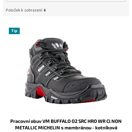
Položek k zobrazení:
6
V
ý
Tip
p
i
s
p
r
o
d
u
k
t
ů
Pracovní obuv VM BUFFALO O2 SRC HRO WR Cl NON
METALLIC MICHELIN s membránou - kotníková