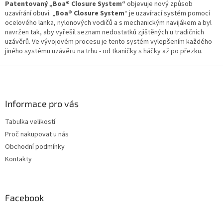
r
Patentovaný „Boa® Closure System“
objevuje nový způsob
v
uzavírání obuvi. „
Boa® Closure System
“ je uzavírací systém pomocí
k
ocelového lanka, nylonových vodičů a s mechanickým navijákem a byl
y
navržen tak, aby vyřešil seznam nedostatků zjištěných u tradičních
v
uzávěrů. Ve vývojovém procesu je tento systém vylepšením každého
ý
jiného systému uzávěru na trhu - od tkaničky s háčky až po přezku.
p
i
Z
s
á
u
p
a
Informace pro vás
t
Tabulka velikostí
í
Proč nakupovat u nás
Obchodní podmínky
Kontakty
Facebook