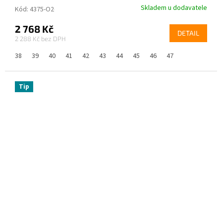
Skladem u dodavatele
Kód:
4375-O2-38
2 768 Kč
DETAIL
2 288 Kč
38
39
40
41
42
43
44
45
46
47
Tip