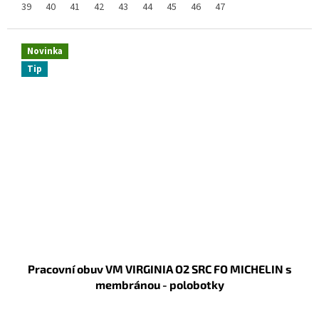
39
40
41
42
43
44
45
46
47
Novinka
Tip
Pracovní obuv VM VIRGINIA O2 SRC FO MICHELIN s
membránou - polobotky