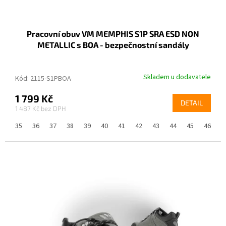
Pracovní obuv VM MEMPHIS S1P SRA ESD NON
METALLIC s BOA - bezpečnostní sandály
Skladem u dodavatele
Kód:
2115-S1PBOA-36
1 799 Kč
DETAIL
1 487 Kč
35
36
37
38
39
40
41
42
43
44
45
46