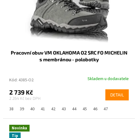
Pracovní obuv VM OKLAHOMA O2 SRC FO MICHELIN
s membránou - polobotky
Skladem u dodavatele
Kód:
4385-O2-38
2 739 Kč
DETAIL
2 264 Kč
38
39
40
41
42
43
44
45
46
47
Novinka
Tip