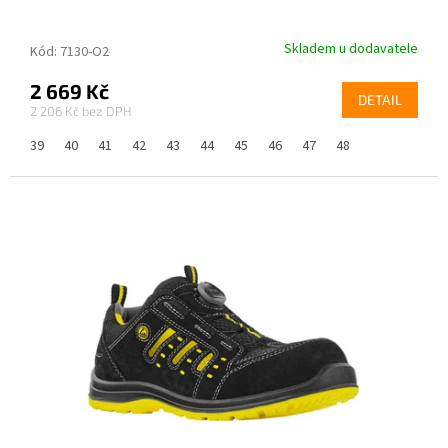
Skladem u dodavatele
Kód:
7130-O2-39
2 669 Kč
DETAIL
2 206 Kč
39
40
41
42
43
44
45
46
47
48