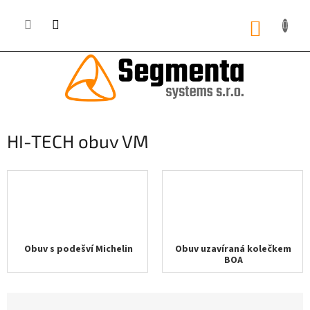
Přejít
na
NÁKUP
obsah
KOŠÍK
HI-TECH obuv VM
Obuv s podešví Michelin
Obuv uzavíraná kolečkem
BOA
Ř