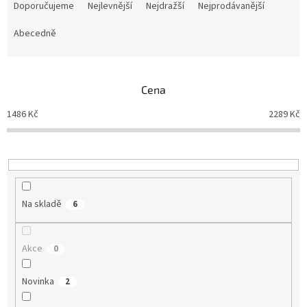
a
Doporučujeme
Nejlevnější
Nejdražší
Nejprodávanější
z
e
Abecedně
n
í
p
Cena
r
o
1486
Kč
2289
Kč
d
u
k
t
ů
Na skladě
6
Akce
0
Novinka
2