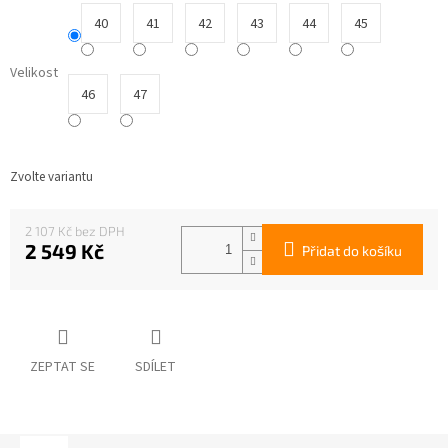
40
41
42
43
44
45
Velikost
46
47
Zvolte variantu
2 107 Kč
2 549 Kč
Přidat do košíku
Měrná
cena:
ZEPTAT SE
SDÍLET