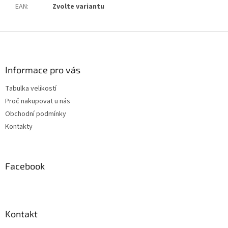
EAN
:
Zvolte variantu
Z
á
p
a
Informace pro vás
t
Tabulka velikostí
í
Proč nakupovat u nás
Obchodní podmínky
Kontakty
Facebook
Kontakt