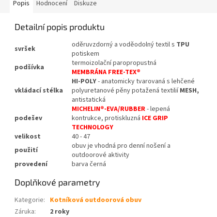
Popis
Hodnocení
Diskuze
Detailní popis produktu
oděruvzdorný a voděodolný textil s
TPU
svršek
potiskem
termoizolační paropropustná
podšívka
MEMBRÁNA
FREE-TEX®
HI-POLY
- anatomicky tvarovaná s lehčené
vkládací
stélka
polyuretanové pěny potažená textilií
MESH,
antistatická
MICHELIN®-EVA/RUBBER
- lepená
podešev
kontrukce, protiskluzná
ICE GRIP
TECHNOLOGY
velikost
40 - 47
obuv je vhodná pro denní nošení a
použití
outdoorové aktivity
provedení
barva černá
Doplňkové parametry
Kategorie
:
Kotníková outdoorová obuv
Záruka
:
2 roky