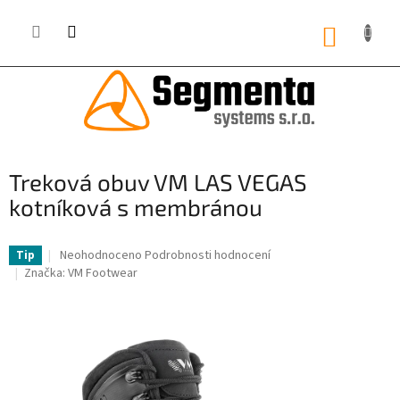
Přejít
na
NÁKUP
obsah
KOŠÍK
Treková obuv VM LAS VEGAS
kotníková s membránou
Průměrné
Neohodnoceno
Podrobnosti hodnocení
Tip
hodnocení
Značka:
VM Footwear
produktu
je
0,0
z
5
hvězdiček.