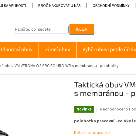
ULKA VELIKOSTÍ
PROČ NAKUPOVAT U NÁS
OBCHODNÍ PODMÍNKY
HLEDAT
tdoorová obuv
Zimní obuv
Výběr obuvi podle účel
cká obuv VM VERONA O2 SRC FO HRO WR s membránou - polobotky
Taktická obuv V
s membránou - p
Průměrné
Neohodnoceno
Pod
Novinka
hodnocení
produktu
polobotka pracovní - celokož
je
0,0
Detailní informace