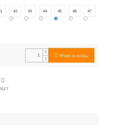
41
42
43
44
45
46
47
Přidat do košíku
DÍLET