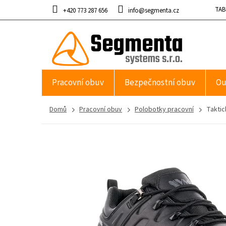
Přejít
TAB
+420 773 287 656
info@segmenta.cz
na
obsah
Pracovní obuv
Bezpečnostní obuv
Ou
Domů
Pracovní obuv
Polobotky pracovní
Takti