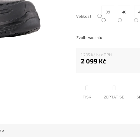
z
5
39
40
hvězdiček.
Velikost
Zvolte variantu
1 735 Kč
2 099 Kč
Měrná
cena:
TISK
ZEPTAT SE
S
ze