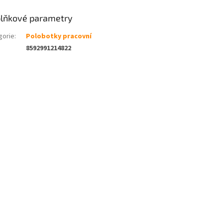
lňkové parametry
gorie
:
Polobotky pracovní
8592991214822