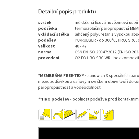
Detailní popis produktu
svršek
měkkčená lícová hovězinová useň v
podšívka
termoizolační paropropustná ME
vkládací
stélka
lehčený polyuretan s vysokou abso
podešev
PU/RUBBER - do 300°C, HRO, SRC, o
velikost
40 - 47
norma
ČSN EN ISO 20347:2012 (EN ISO 203
provedení
O2 FO HRO SRC WR - bez kompozitn
*MEMBRÁNA FREE-TEX® -
sandwich 3 speciálních par
mezidpodšívkou a usňovým svrškem obuvi tvoří dokonalé
paropropustnost a voděodolnost.
**HRO podešev -
odolnost podešve proti kontaktním