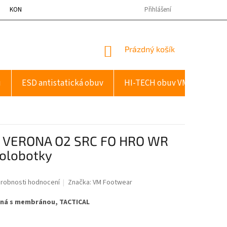
KONTAKTY
Přihlášení
NÁKUPNÍ
Prázdný košík
KOŠÍK
u
ESD antistatická obuv
HI-TECH obuv VM
Dopl
M VERONA O2 SRC FO HRO WR
olobotky
robnosti hodnocení
Značka:
VM Footwear
ená s membránou, TACTICAL