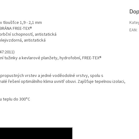
Dop
 tloušťce 1,9 - 2,1 mm
Kate
MBRÁNA FREE-TEX®
EAN
:
rbční schopností, antistatická
lejivzdorná, antistatická
47:2011)
í tužinky a kevlarové planžety, hydrofobní, FREE-TEX®
opropustných vrstev a jedné voděodolné vrstvy, spolu s
 řešení optimálního klima uvnitř obuvi. Zajišťuje tepelnou izolaci,
u teplu do 300°C