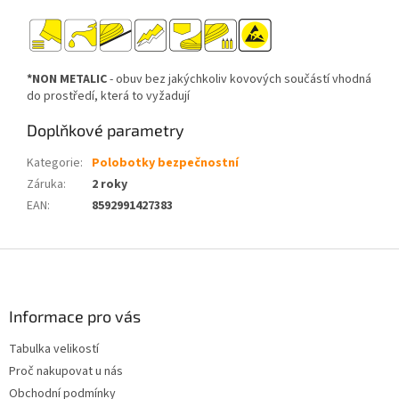
*NON METALIC
- obuv bez jakýchkoliv kovových součástí vhodná
do prostředí, která to vyžadují
Doplňkové parametry
Kategorie
:
Polobotky bezpečnostní
Záruka
:
2 roky
EAN
:
8592991427383
Z
á
p
a
Informace pro vás
t
Tabulka velikostí
í
Proč nakupovat u nás
Obchodní podmínky