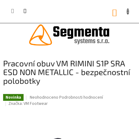
Přejít
na
NÁKUP
obsah
KOŠÍK
Pracovní obuv VM RIMINI S1P SRA
ESD NON METALLIC - bezpečnostní
polobotky
Průměrné
Neohodnoceno
Podrobnosti hodnocení
Novinka
hodnocení
Značka:
VM Footwear
produktu
je
0,0
z
5
hvězdiček.