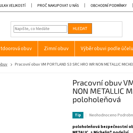
ULKA VELIKOSTÍ
PROČ NAKUPOVAT U NÁS
OBCHODNÍ PODMÍNKY
HLEDAT
tdoorová obuv
Zimní obuv
Výběr obuvi podle účel
obuv
Pracovní obuv VM PORTLAND S3 SRC HRO WR NON METALLIC MICHEL
Pracovní obuv 
NON METALLIC M
poloholeňová
Průměrné
Neohodnoceno
Podrobn
Tip
hodnocení
produktu
poloholeňová bezpečnostní ob
je
METALIC, s Michelin® podešví