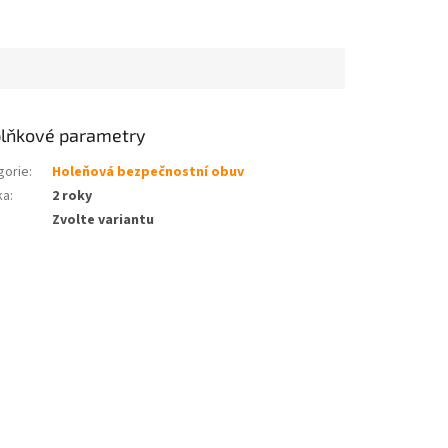
lňkové parametry
gorie
:
Holeňová bezpečnostní obuv
ka
:
2 roky
Zvolte variantu