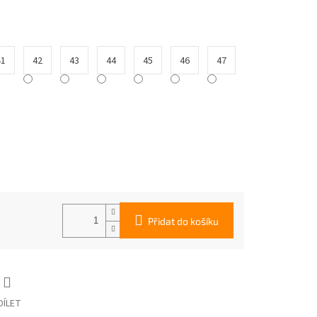
41
42
43
44
45
46
47
Přidat do košíku
DÍLET