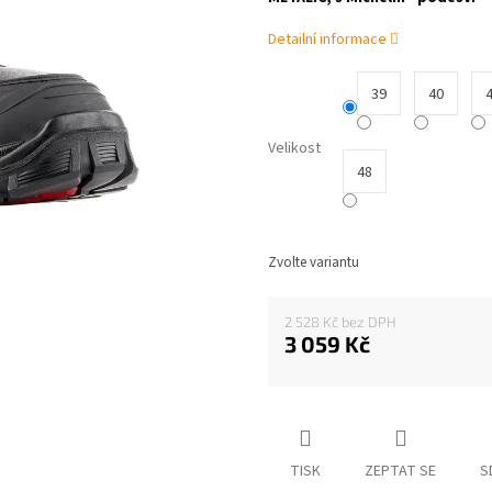
0,0
z
Detailní informace
5
hvězdiček.
39
40
Velikost
48
Zvolte variantu
2 528 Kč
3 059 Kč
Měrná
cena:
TISK
ZEPTAT SE
S