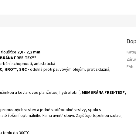
Dop
 tloušťce
2,0 - 2,2 mm
Kate
BRÁNA FREE-TEX®*
Záru
rbční schopností, antistatická
EAN
:
C,
HRO**, SRC -
odolná proti palivovým olejům, protiskluzná,
tužinkou a kevlarovou planžetou, hydrofobní,
MEMBRÁNA
FREE-TEX®,
opropustných vrstev a jedné voděodolné vrstvy, spolu s
 řešení optimálního klima uvnitř obuvi. Zajišťuje tepelnou izolaci,
u teplu do 300°C