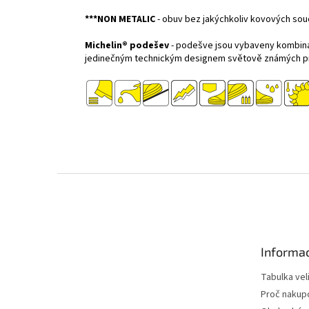
***NON METALIC
- obuv bez jakýchkoliv kovových souč
Michelin® podešev
- podešve jsou vybaveny kombina
jedinečným technickým designem světově známých 
Z
á
p
a
t
Informac
í
Tabulka vel
Proč nakup