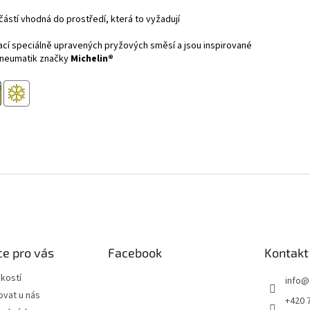
ástí vhodná do prostředí, která to vyžadují
cí speciálně upravených pryžových směsí a jsou inspirované
pneumatik značky
Michelin®
e pro vás
Facebook
Kontakt
ikostí
info
@
ovat u nás
+420 