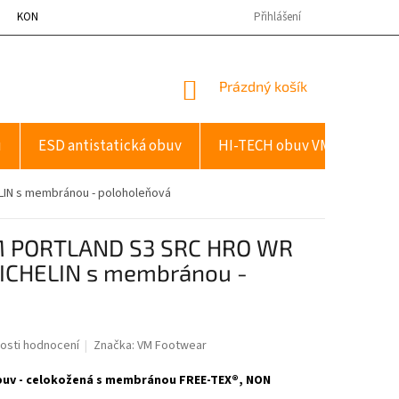
KONTAKTY
Přihlášení
NÁKUPNÍ
Prázdný košík
KOŠÍK
u
ESD antistatická obuv
HI-TECH obuv VM
Dopl
IN s membránou - poloholeňová
VM PORTLAND S3 SRC HRO WR
ICHELIN s membránou -
osti hodnocení
Značka:
VM Footwear
uv - celokožená s membránou FREE-TEX®, NON