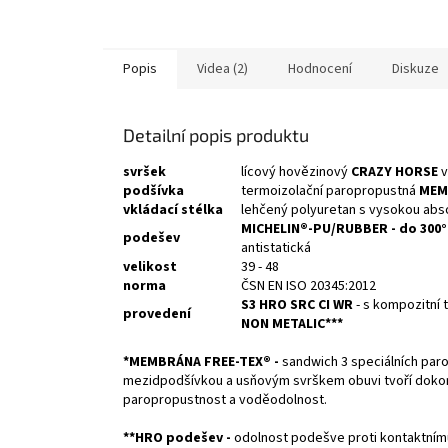
Popis
Videa (2)
Hodnocení
Diskuze
Detailní popis produktu
svršek
lícový hovězinový
CRAZY HORSE
v
podšívka
termoizolační paropropustná
MEM
vkládací
stélka
lehčený polyuretan s vysokou abso
MICHELIN
®-PU/RUBBER - do 300°
podešev
antistatická
velikost
39 - 48
norma
ČSN EN ISO 20345:2012
S3 HRO SRC CI WR
- s kompozitní 
provedení
NON METALIC***
*MEMBRÁNA FREE-TEX® -
sandwich 3 speciálních par
mezidpodšívkou a usňovým svrškem obuvi tvoří dokonalé
paropropustnost a voděodolnost.
**HRO podešev -
odolnost podešve proti kontaktním