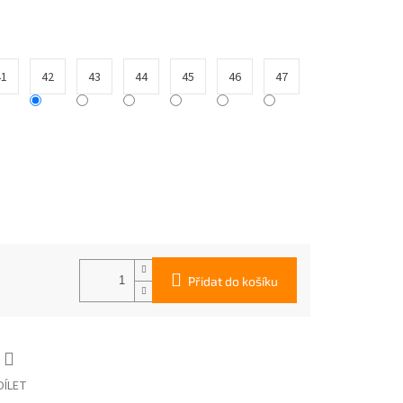
41
42
43
44
45
46
47
Přidat do košíku
DÍLET