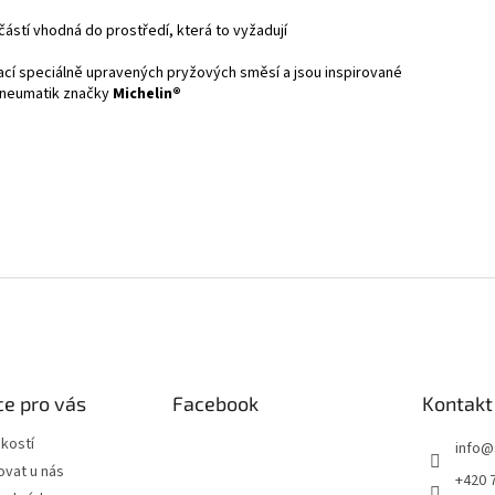
ástí vhodná do prostředí, která to vyžadují
cí speciálně upravených pryžových směsí a jsou inspirované
pneumatik značky
Michelin®
e pro vás
Facebook
Kontakt
ikostí
info
@
ovat u nás
+420 