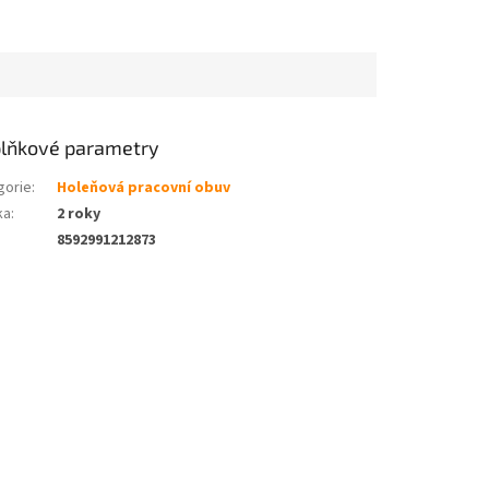
lňkové parametry
gorie
:
Holeňová pracovní obuv
ka
:
2 roky
8592991212873