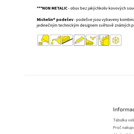
***NON METALIC
- obuv bez jakýchkoliv kovových souč
Michelin® podešev
- podešve jsou vybaveny kombina
jedinečným technickým designem světově známých 
Z
á
p
a
t
Informac
í
Tabulka vel
Proč nakup