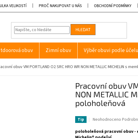
ULKA VELIKOSTÍ
PROČ NAKUPOVAT U NÁS
OBCHODNÍ PODMÍNKY
HLEDAT
tdoorová obuv
Zimní obuv
Výběr obuvi podle účel
racovní obuv VM PORTLAND O2 SRC HRO WR NON METALLIC MICHELIN s memb
Pracovní obuv 
NON METALLIC M
poloholeňová
Průměrné
Neohodnoceno
Podrobn
Tip
hodnocení
produktu
poloholeňová pracovní obuv -
je
Michelin® podešví