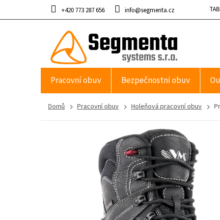
Přejít
TAB
+420 773 287 656
info@segmenta.cz
na
obsah
Pracovní obuv
Bezpečnostní obuv
Ou
Domů
Pracovní obuv
Holeňová pracovní obuv
P