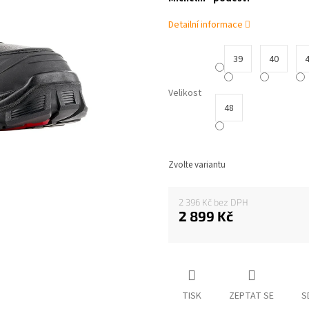
0,0
z
Detailní informace
5
hvězdiček.
39
40
Velikost
48
Zvolte variantu
2 396 Kč
2 899 Kč
Měrná
cena:
TISK
ZEPTAT SE
S