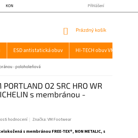
KONTAKTY
Přihlášení
NÁKUPNÍ
Prázdný košík
KOŠÍK
u
ESD antistatická obuv
HI-TECH obuv VM
Dopl
ránou - poloholeňová
VM PORTLAND O2 SRC HRO WR
ICHELIN s membránou -
osti hodnocení
Značka:
VM Footwear
 celokožená s membránou FREE-TEX®, NON METALIC, s