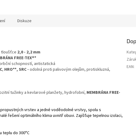
ení
Diskuze
Dop
 tloušťce
2,0 - 2,2 mm
Kate
BRÁNA FREE-TEX®*
Záru
rbční schopností, antistatická
EAN
:
C
,
HRO**, SRC -
odolná proti palivovým olejům, protiskluzná,
zitní tužinky a kevlarové planžety, hydrofobní,
MEMBRÁNA
FREE-
opropustných vrstev a jedné voděodolné vrstvy, spolu s
 řešení optimálního klima uvnitř obuvi. Zajišťuje tepelnou izolaci,
u teplu do 300°C