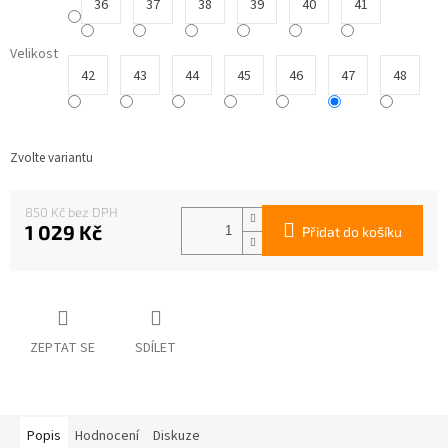
36
37
38
39
40
41
Velikost
42
43
44
45
46
47
48
Zvolte variantu
850 Kč
1 029 Kč
Přidat do košíku
Měrná
cena:
ZEPTAT SE
SDÍLET
Popis
Hodnocení
Diskuze