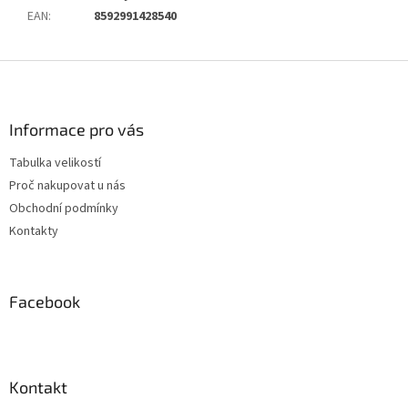
EAN
:
8592991428540
Z
á
p
a
Informace pro vás
t
Tabulka velikostí
í
Proč nakupovat u nás
Obchodní podmínky
Kontakty
Facebook
Kontakt