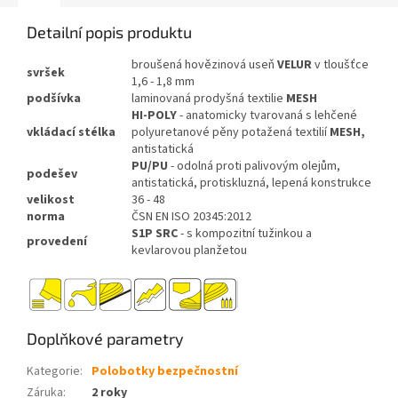
Detailní popis produktu
broušená hovězinová useň
VELUR
v tloušťce
svršek
1,6 - 1,8 mm
podšívka
laminovaná prodyšná textilie
MESH
HI-POLY
- anatomicky tvarovaná s lehčené
vkládací
stélka
polyuretanové pěny potažená textilií
MESH,
antistatická
PU/PU
- odolná proti palivovým olejům,
podešev
antistatická, protiskluzná, lepená konstrukce
velikost
36 - 48
norma
ČSN EN ISO 20345:2012
S1P SRC
- s kompozitní tužinkou a
provedení
kevlarovou planžetou
Doplňkové parametry
Kategorie
:
Polobotky bezpečnostní
Záruka
:
2 roky