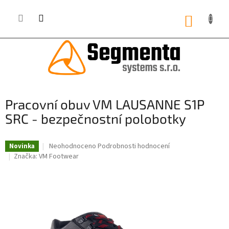
Přejít
na
NÁKUP
obsah
KOŠÍK
Pracovní obuv VM LAUSANNE S1P
SRC - bezpečnostní polobotky
Průměrné
Neohodnoceno
Podrobnosti hodnocení
Novinka
hodnocení
Značka:
VM Footwear
produktu
je
0,0
z
5
hvězdiček.