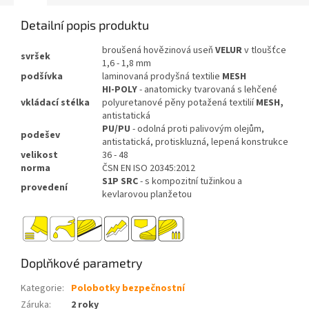
Detailní popis produktu
broušená hovězinová useň
VELUR
v tloušťce
svršek
1,6 - 1,8 mm
podšívka
laminovaná prodyšná textilie
MESH
HI-POLY
- anatomicky tvarovaná s lehčené
vkládací
stélka
polyuretanové pěny potažená textilií
MESH,
antistatická
PU/PU
- odolná proti palivovým olejům,
podešev
antistatická, protiskluzná, lepená konstrukce
velikost
36 - 48
norma
ČSN EN ISO 20345:2012
S1P SRC
- s kompozitní tužinkou a
provedení
kevlarovou planžetou
Doplňkové parametry
Kategorie
:
Polobotky bezpečnostní
Záruka
:
2 roky