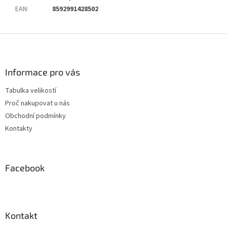
EAN
:
8592991428502
Z
á
p
a
Informace pro vás
t
Tabulka velikostí
í
Proč nakupovat u nás
Obchodní podmínky
Kontakty
Facebook
Kontakt