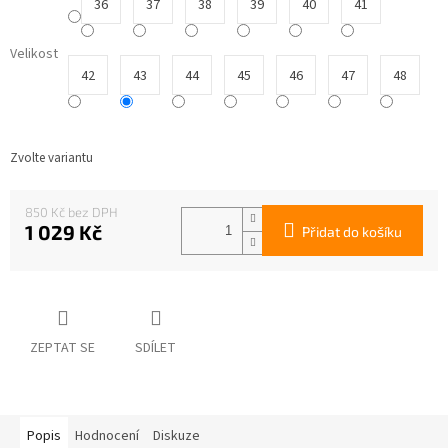
36
37
38
39
40
41
Velikost
42
43
44
45
46
47
48
Zvolte variantu
850 Kč
1 029 Kč
Přidat do košíku
Měrná
cena:
ZEPTAT SE
SDÍLET
Popis
Hodnocení
Diskuze