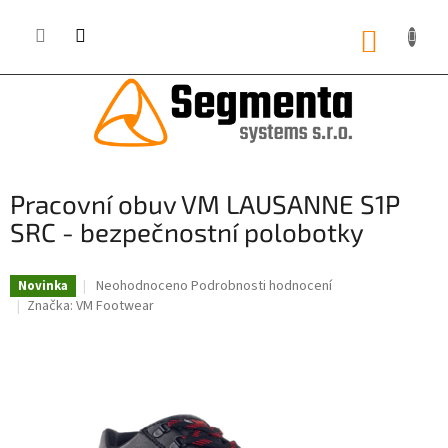
Přejít
na
NÁKUP
obsah
KOŠÍK
Pracovní obuv VM LAUSANNE S1P
SRC - bezpečnostní polobotky
Průměrné
Neohodnoceno
Podrobnosti hodnocení
Novinka
hodnocení
Značka:
VM Footwear
produktu
je
0,0
z
5
hvězdiček.