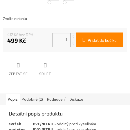
Zvolte variantu
412 Kč
499 Kč
Přidat do košíku
Měrná
cena:
ZEPTAT SE
SDÍLET
Popis
Podobné (2)
Hodnocení
Diskuze
Detailní popis produktu
svršek
PVC/NITRIL
- odolný proti kyselinám
podešev
PVC/NITRIL
- odolná proti kyselinám