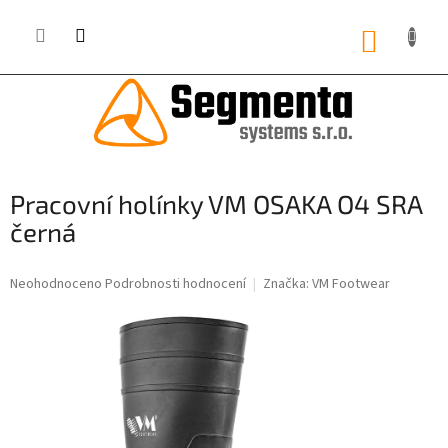
Přejít
na
NÁKUP
obsah
KOŠÍK
Pracovní holínky VM OSAKA O4 SRA
černá
Průměrné
Neohodnoceno
Podrobnosti hodnocení
Značka:
VM Footwear
hodnocení
produktu
je
0,0
z
5
hvězdiček.