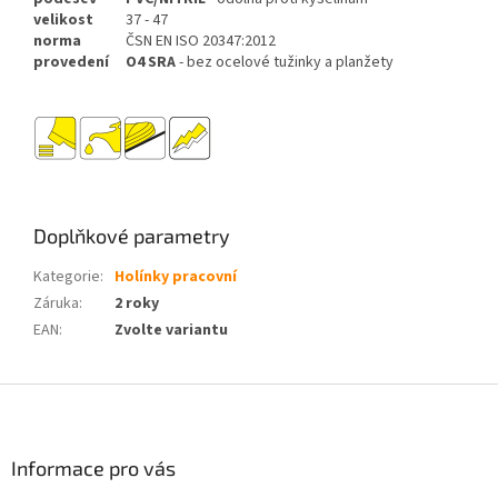
velikost
37 - 47
norma
ČSN EN ISO 20347:2012
provedení
O4 SRA
- bez ocelové tužinky a planžety
Doplňkové parametry
Kategorie
:
Holínky pracovní
Záruka
:
2 roky
EAN
:
Zvolte variantu
Z
á
p
a
Informace pro vás
t