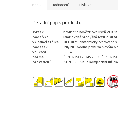
Popis
Hodnocení
Diskuze
Detailní popis produktu
svršek
broušená hovězinová useň
VELUR
podšívka
laminovaná prodyšná textilie
MES
vkládací
stélka
HI-POLY
- anatomicky tvarovaná s 
podešev
PU/PU
- odolná proti palivovým ol
velikost
36 - 49
norma
ČSN EN ISO 20345:2012 | ČSN EN ISO
provedení
S1PL ESD SR
- s kompozitní tužink
Z