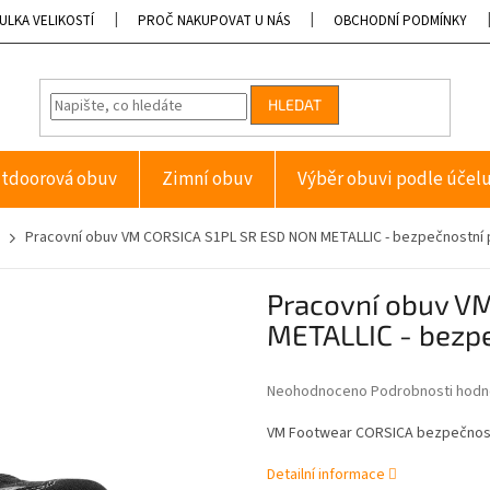
ULKA VELIKOSTÍ
PROČ NAKUPOVAT U NÁS
OBCHODNÍ PODMÍNKY
HLEDAT
tdoorová obuv
Zimní obuv
Výběr obuvi podle účel
Pracovní obuv VM CORSICA S1PL SR ESD NON METALLIC - bezpečnostní
Pracovní obuv V
METALLIC - bezp
Průměrné
Neohodnoceno
Podrobnosti hodn
hodnocení
produktu
VM Footwear CORSICA bezpečnost
je
0,0
Detailní informace