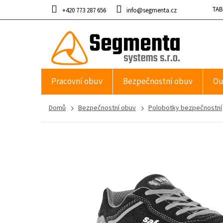
Přejít
TAB
+420 773 287 656
info@segmenta.cz
na
obsah
Pracovní obuv
Bezpečnostní obuv
Ou
Domů
Bezpečnostní obuv
Polobotky bezpečnostní