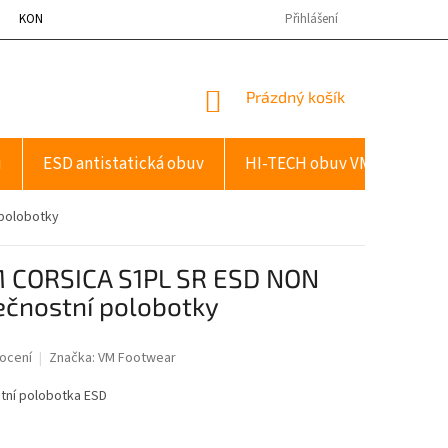
KONTAKTY
Přihlášení
NÁKUPNÍ
Prázdný košík
KOŠÍK
u
ESD antistatická obuv
HI-TECH obuv VM
Dopl
 polobotky
M CORSICA S1PL SR ESD NON
ečnostní polobotky
ocení
Značka:
VM Footwear
ní polobotka ESD