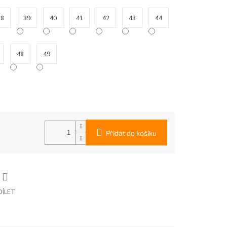
38
39
40
41
42
43
44
48
49
Přidat do košíku
DÍLET