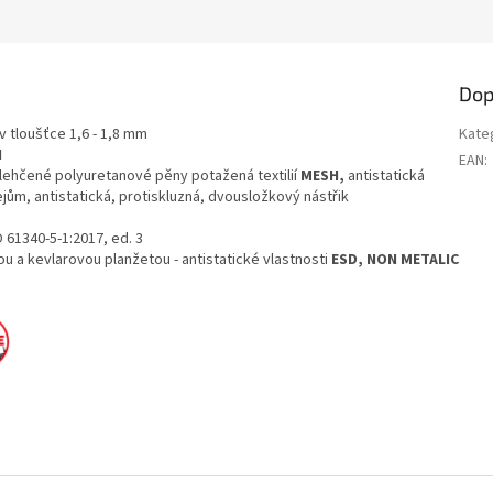
Dop
v tloušťce 1,6 - 1,8 mm
Kate
H
EAN
:
lehčené polyuretanové pěny potažená textilií
MESH,
antistatická
ejům, antistatická, protiskluzná, dvousložkový nástřik
 61340-5-1:2017, ed. 3
ou a kevlarovou planžetou - antistatické vlastnosti
ESD, NON METALIC